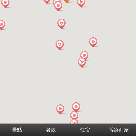
景點
餐飲
住宿
等路商家