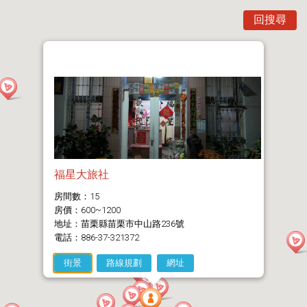
回搜尋
福星大旅社
房間數：15
房價：600~1200
地址：苗栗縣苗栗市中山路236號
電話：886-37-321372
街景
路線規劃
網址