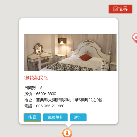
回搜尋
御花苑民宿
房間數：5
房價：6600~8800
地址：苗栗縣大湖鄉義和村11鄰和興22之8號
電話：886-965-211668
街景
路線規劃
網址