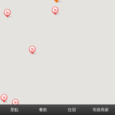
景點
餐飲
住宿
等路商家