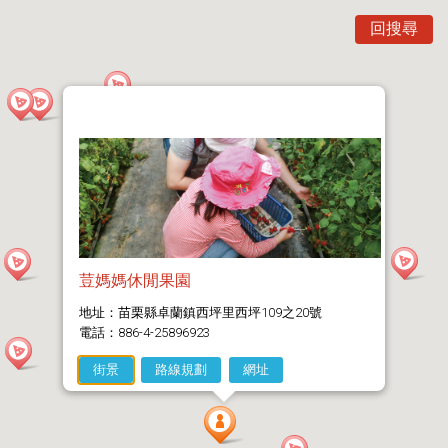
回搜尋
荳媽媽休閒果園
地址：苗栗縣卓蘭鎮西坪里西坪109之20號
電話：886-4-25896923
街景
路線規劃
網址