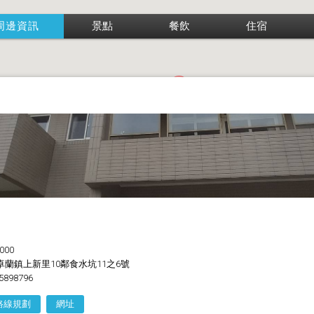
周邊資訊
景點
餐飲
住宿
000
蘭鎮上新里10鄰食水坑11之6號
5898796
路線規劃
網址