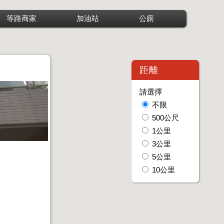
等路商家
加油站
公廁
距離
請選擇
不限
500公尺
1公里
3公里
5公里
10公里