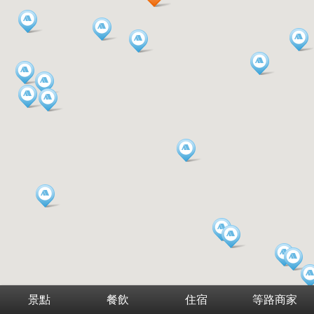
景點
餐飲
住宿
等路商家