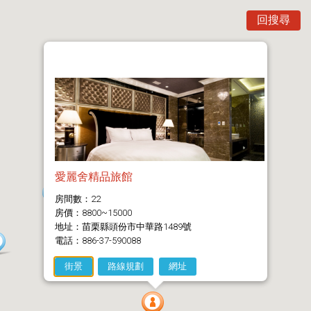
回搜尋
愛麗舍精品旅館
房間數：22
房價：8800~15000
地址：苗栗縣頭份市中華路1489號
電話：886-37-590088
街景
路線規劃
網址