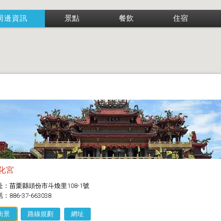
周邊資訊
景點
餐飲
住宿
化宮
址：苗栗縣頭份市斗煥里108-1號
：886-37-663038
街景
路線規劃
網址