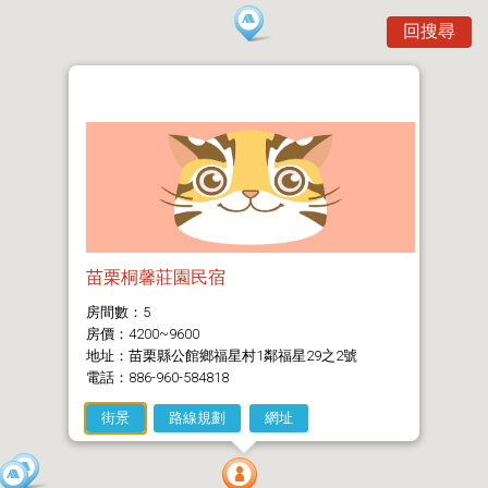
回搜尋
苗栗桐馨莊園民宿
房間數：5
房價：4200~9600
地址：苗栗縣公館鄉福星村1鄰福星29之2號
電話：886-960-584818
街景
路線規劃
網址