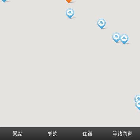
景點
餐飲
住宿
等路商家