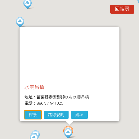
回搜尋
水雲吊橋
地址：苗栗縣泰安鄉錦水村水雲吊橋
電話：886-37-941025
街景
路線規劃
網址