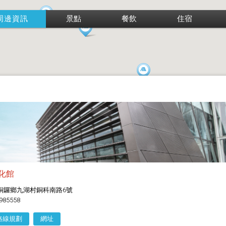
周邊資訊
景點
餐飲
住宿
化館
銅鑼鄉九湖村銅科南路6號
985558
路線規劃
網址