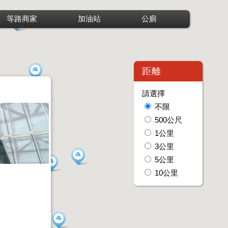
等路商家
加油站
公廁
距離
請選擇
不限
500公尺
1公里
3公里
5公里
10公里