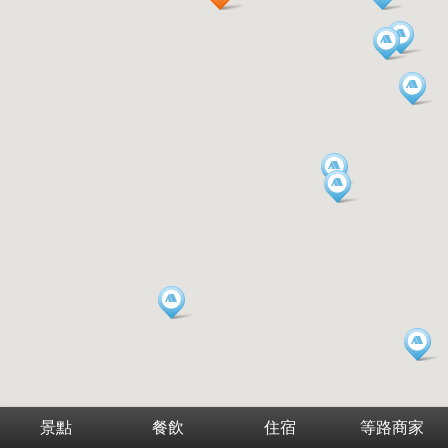
景點
餐飲
住宿
等路商家