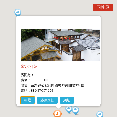
回搜尋
響水別苑
房間數：4
房價：3500~5500
地址：苗栗縣公館鄉開礦村13鄰開礦194號
電話：886-37-371605
街景
路線規劃
網址