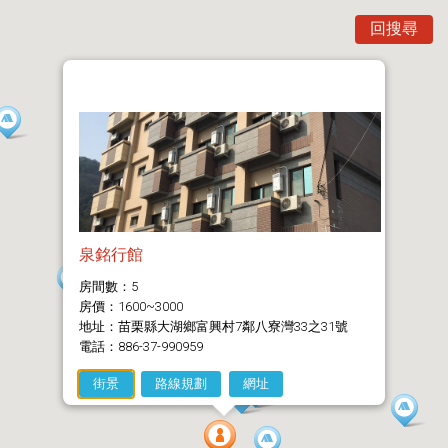
回搜尋
泉銘行館
房間數：5
房價：1600~3000
地址：苗栗縣大湖鄉富興村7鄰八寮灣33之31號
電話：886-37-990959
街景
路線規劃
網址