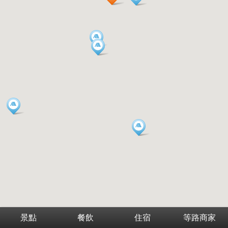
景點
餐飲
住宿
等路商家