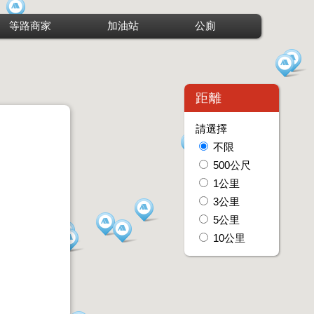
等路商家
加油站
公廁
距離
請選擇
不限
500公尺
1公里
3公里
5公里
10公里