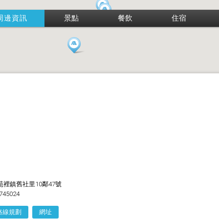
周邊資訊
景點
餐飲
住宿
裡鎮舊社里10鄰47號
745024
路線規劃
網址