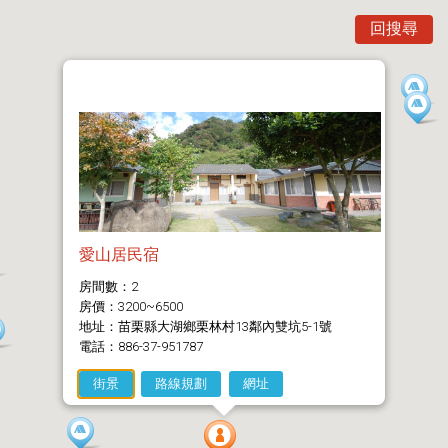
回搜尋
愛山居民宿
房間數：2
房價：3200~6500
地址：苗栗縣大湖鄉栗林村13鄰內雙坑5-1號
電話：886-37-951787
街景
路線規劃
網址