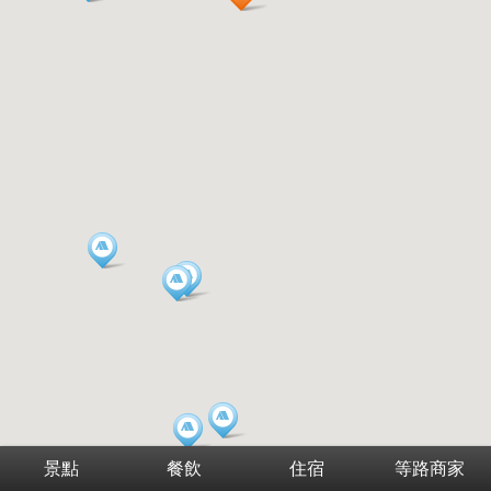
景點
餐飲
住宿
等路商家